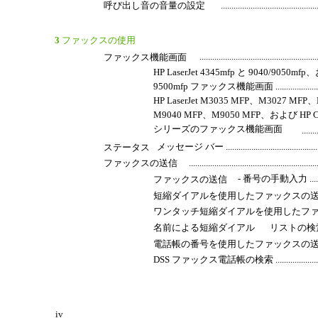
呼び出し音の音量の設定
............................................
3
ファックスの使用
......................................................
ファックス機能画面
HP LaserJet 4345mfp と 9040/9050mfp、
9500mfp ファックス機能画面 ......................................
HP LaserJet M3035 MFP、M3027 MF
M9040 MFP、M9050 MFP、および HP Col
シリーズのファックス機能画面
.......
メッセージ バー .....................................................
ステータス
ファックスの送信
...........................................................
- 番号の手動入力 ...................
ファックスの送信
短縮ダイアルを使用したファックスの
ワンタッチ短縮ダイアルを使用したフ
名前による短縮ダイアル
リストの検索 ..........
電話帳の番号を使用したファックスの
DSS ファックス電話帳の検索 .......................................
iv