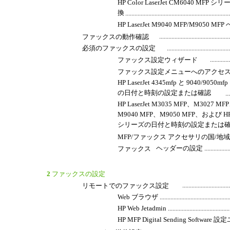
HP Color LaserJet CM6040
換
..................................................................
HP LaserJet M9040 MFP/M9050
.............................................
ファックスの動作確認
必須のファックスの設定
........................................
............
ファックス設定ウィザード
ファックス設定メニューへのアクセ
HP LaserJet 4345mfp と 9040/9050mf
の日付と時刻の設定または確認
..
HP LaserJet M3035 MFP、M3027 
M9040 MFP、M9050 MFP、および HP Co
シリーズの日付と時刻の設定または
MFP/ファックス アクセサリの国/地域の設定、確認、または変
ヘッダーの設定 ..............................
ファックス
2
ファックスの設定
..............................
リモートでのファックス設定
Web ブラウザ .....................................................
HP Web Jetadmin ...............................................
HP MFP Digital Sending Software 設定ユーティリティ ..