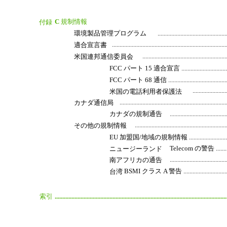
C
規制情報
付録
環境製品管理プログラム
............................................
.........................................................................
適合宣言書
.....................................................
米国連邦通信委員会
FCC パート 15 適合宣言 ...........................................
FCC パート 68 通信 ................................................
.....................
米国の電話利用者保護法
....................................................................
カナダ通信局
カナダの規制通告
....................................
..........................................................
その他の規制情報
EU 加盟国/地域の規制情報 .........................................
Telecom の警告 ..................
ニュージーランド
....................................
南アフリカの通告
BSMI クラス A 警告 .......................................
台湾
索引
.................................................................................................................