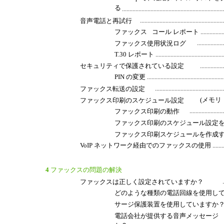
る
..................................................................
......................................................
音声電話と再試行
ファックス
コール レポート .............................
.................
ファックス使用状況ログ
T.30 レポート .....................................................
セキュリティで保護されている設定
...............
PIN の変更 ........................................................
.............................................
ファックス転送の設定
(メモリ ロック) ..
ファックス印刷のスケジュール設定
......................
ファックス印刷の動作
ファックス印刷のスケジュール設定
ファックス印刷スケジュールを作成
VoIP ネットワーク経由でのファックスの使用 ..................................
4
ファックスの問題の解決
ファックスは正しく設定されていますか？
どのような種類の電話回線を使用し
サージ保護装置を使用していますか
電話会社が提供する音声メッセージ