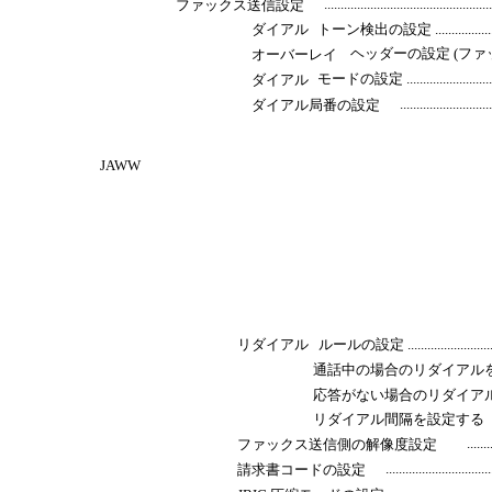
.................................................
ファックス送信設定
ダイアル
トーン検出の設定 ................................
ヘッダーの設定 (ファックス送信側) ......
オーバーレイ
モードの設定 .....................................
ダイアル
...........................
ダイアル局番の設定
JAWW
リダイアル
ルールの設定 ....................................
通話中の場合のリダイアル
応答がない場合のリダイア
リダイアル間隔を設定する
.......
ファックス送信側の解像度設定
...............................
請求書コードの設定