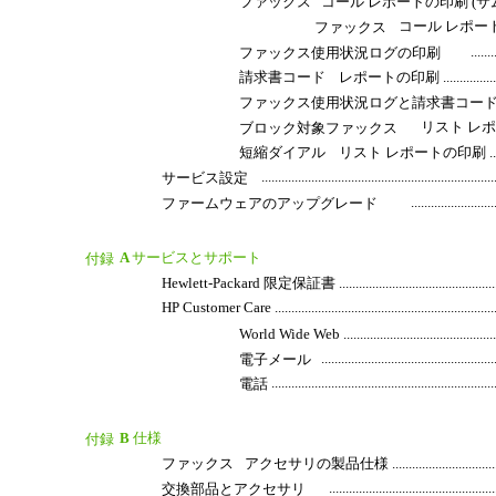
ファックス
コール レポートの印刷 (サムネールを含む) .....
コール レポートの印
ファックス
.......
ファックス使用状況ログの印刷
請求書コード
レポートの印刷 .............................
ファックス使用状況ログと請求書コー
リスト レポートの印刷 ...
ブロック対象ファックス
短縮ダイアル
リスト レポートの印刷 .....................
....................................................................
サービス設定
........................
ファームウェアのアップグレード
A
サービスとサポート
付録
Hewlett-Packard 限定保証書 .........................................................
HP Customer Care ......................................................................
World Wide Web ...................................................
...................................................
電子メール
.................................................................
電話
B
仕様
付録
ファックス
アクセサリの製品仕様 .............................................
................................................
交換部品とアクセサリ