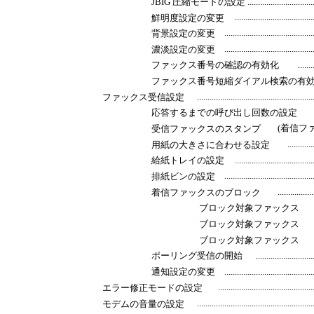
JBIG 圧縮モードの設定 .............................................
....................................
鮮明度設定の変更
.........................................
背景設定の変更
.........................................
濃淡設定の変更
ファックス番号の確認の有効化
.......
ファックス番号短縮ダイアル検索の有
......................................................
ファックス受信設定
応答するまでの呼び出し回数の設定
(着信ファックス) ...
受信ファックスのスタンプ
............
用紙の大きさに合わせる設定
給紙トレイの設定
....................................
.........................................
排紙ビンの設定
................
着信ファックスのブロック
ブロック対象ファックス
ブロック対象ファックス
ブロック対象ファックス
ポーリング受信の開始
..........................
通知設定の変更
.........................................
............................................
エラー修正モードの設定
......................................................
モデムの音量の設定