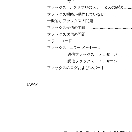
か？
.............................................................
アクセサリのステータスの確認 ................................
ファックス
....................
ファックス機能が動作していない
一般的なファックスの問題
..................................
............................................
ファックス受信の問題
............................................
ファックス送信の問題
コード .....................................................................
エラー
ファックス
エラー メッセージ ..............................................
メッセージ .........................
送信ファックス
メッセージ .........................
受信ファックス
ファックスのログおよびレポート
....................
JAWW